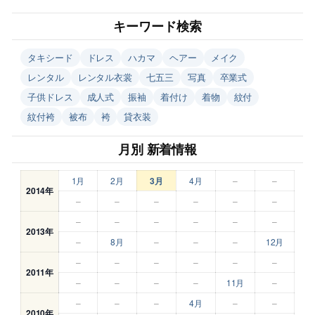
キーワード検索
タキシード
ドレス
ハカマ
ヘアー
メイク
レンタル
レンタル衣裳
七五三
写真
卒業式
子供ドレス
成人式
振袖
着付け
着物
紋付
紋付袴
被布
袴
貸衣装
月別 新着情報
1月
2月
3月
4月
–
–
2014年
–
–
–
–
–
–
–
–
–
–
–
–
2013年
–
8月
–
–
–
12月
–
–
–
–
–
–
2011年
–
–
–
–
11月
–
–
–
–
4月
–
–
2010年