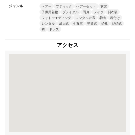
ジャンル
ヘアー
ブティック
ヘアーセット
衣裳
子供用着物
ブライダル
写真
メイク
貸衣装
フォトウエディング
レンタル衣裳
着物
着付け
レンタル
成人式
七五三
卒業式
婚礼
結婚式
袴
ドレス
アクセス