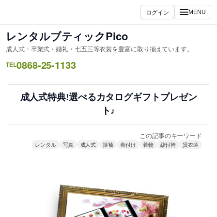
内
ログイン
MENU
容
を
レンタルブティックPico
ス
成人式・卒業式・婚礼・七五三等衣裳を豊富に取り揃えています。
キ
0868-25-1133
ッ
TEL
プ
成人式特典!選べるカタログギフトプレゼン
ト♪
この記事のキーワード
レンタル
写真
成人式
振袖
着付け
着物
紋付袴
貸衣装