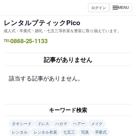
内
ログイン
MENU
容
を
レンタルブティックPico
ス
成人式・卒業式・婚礼・七五三等衣裳を豊富に取り揃えています。
キ
0868-25-1133
ッ
TEL
プ
記事がありません
該当する記事がありません。
キーワード検索
タキシード
ドレス
ハカマ
ヘアー
メイク
レンタル
レンタル衣裳
七五三
写真
卒業式