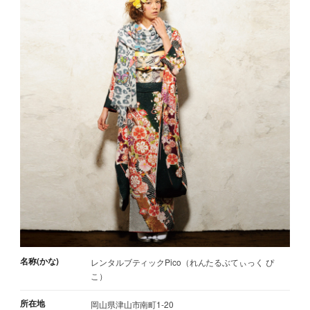
名称(かな)
レンタルブティックPico（れんたるぶてぃっく ぴ
こ）
所在地
岡山県津山市南町1-20