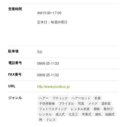
営業時間
AM10:00~17:00
定休日：毎週水曜日
駐車場
3台
電話番号
0868-25-1133
FAX番号
0868-25-1132
URL
http://www.pico8.co.jp
ジャンル
ヘアー
ブティック
ヘアーセット
衣裳
子供用着物
ブライダル
写真
メイク
貸衣装
フォトウエディング
レンタル衣裳
着物
着付け
レンタル
成人式
七五三
卒業式
婚礼
結婚式
袴
ドレス