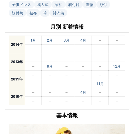
子供ドレス
成人式
振袖
着付け
着物
紋付
紋付袴
被布
袴
貸衣装
月別 新着情報
1月
2月
3月
4月
–
–
2014年
–
–
–
–
–
–
–
–
–
–
–
–
2013年
–
8月
–
–
–
12月
–
–
–
–
–
–
2011年
–
–
–
–
11月
–
–
–
–
4月
–
–
2010年
–
–
–
–
–
–
基本情報