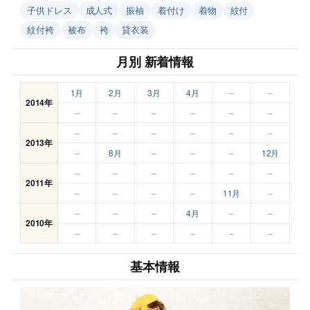
子供ドレス
成人式
振袖
着付け
着物
紋付
紋付袴
被布
袴
貸衣装
月別 新着情報
1月
2月
3月
4月
–
–
2014年
–
–
–
–
–
–
–
–
–
–
–
–
2013年
–
8月
–
–
–
12月
–
–
–
–
–
–
2011年
–
–
–
–
11月
–
–
–
–
4月
–
–
2010年
–
–
–
–
–
–
基本情報