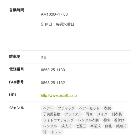
営業時間
AM10:00~17:00
定休日：毎週水曜日
駐車場
3台
電話番号
0868-25-1133
FAX番号
0868-25-1132
URL
http://www.pico8.co.jp
ジャンル
ヘアー
ブティック
ヘアーセット
衣裳
子供用着物
ブライダル
写真
メイク
貸衣装
フォトウエディング
レンタル衣裳
着物
着付け
レンタル
成人式
七五三
卒業式
婚礼
結婚式
袴
ドレス