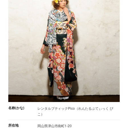
名称(かな)
レンタルブティックPico（れんたるぶてぃっく ぴ
こ）
所在地
岡山県津山市南町1-20