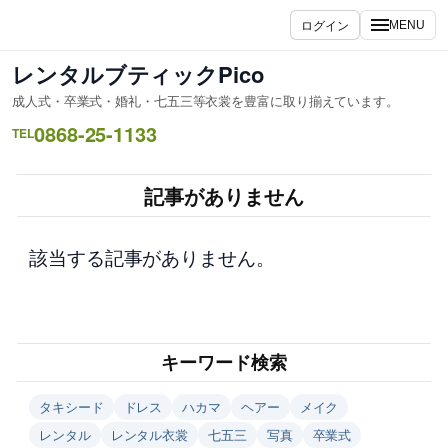
内
ログイン
MENU
容
を
レンタルブティックPico
ス
成人式・卒業式・婚礼・七五三等衣裳を豊富に取り揃えています。
キ
0868-25-1133
ッ
TEL
プ
記事がありません
該当する記事がありません。
キーワード検索
タキシード
ドレス
ハカマ
ヘアー
メイク
レンタル
レンタル衣裳
七五三
写真
卒業式