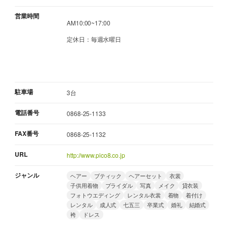
営業時間
AM10:00~17:00
定休日：毎週水曜日
駐車場
3台
電話番号
0868-25-1133
FAX番号
0868-25-1132
URL
http://www.pico8.co.jp
ジャンル
ヘアー
ブティック
ヘアーセット
衣裳
子供用着物
ブライダル
写真
メイク
貸衣装
フォトウエディング
レンタル衣裳
着物
着付け
レンタル
成人式
七五三
卒業式
婚礼
結婚式
袴
ドレス