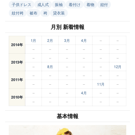
子供ドレス
成人式
振袖
着付け
着物
紋付
紋付袴
被布
袴
貸衣装
月別 新着情報
1月
2月
3月
4月
–
–
2014年
–
–
–
–
–
–
–
–
–
–
–
–
2013年
–
8月
–
–
–
12月
–
–
–
–
–
–
2011年
–
–
–
–
11月
–
–
–
–
4月
–
–
2010年
–
–
–
–
–
–
基本情報