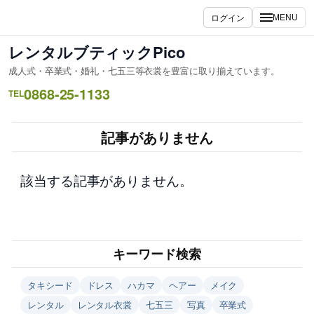
内
ログイン
MENU
容
を
レンタルブティックPico
ス
成人式・卒業式・婚礼・七五三等衣裳を豊富に取り揃えています。
キ
0868-25-1133
ッ
TEL
プ
記事がありません
該当する記事がありません。
キーワード検索
タキシード
ドレス
ハカマ
ヘアー
メイク
レンタル
レンタル衣裳
七五三
写真
卒業式