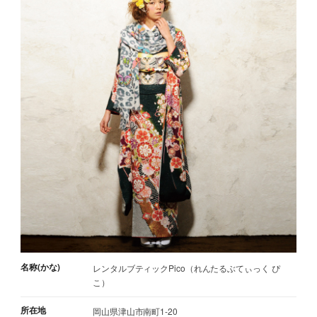
名称(かな)
レンタルブティックPico（れんたるぶてぃっく ぴ
こ）
所在地
岡山県津山市南町1-20