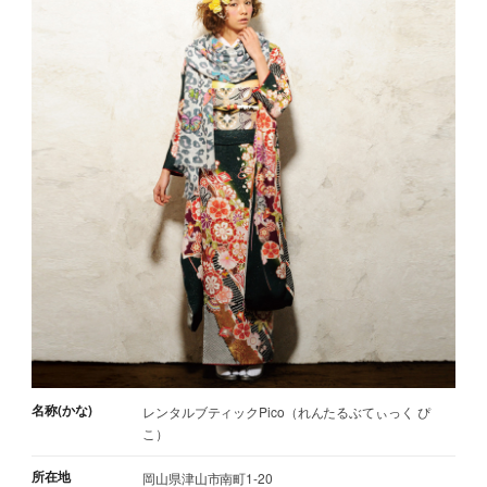
名称(かな)
レンタルブティックPico（れんたるぶてぃっく ぴ
こ）
所在地
岡山県津山市南町1-20