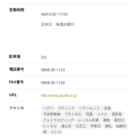
営業時間
AM10:00~17:00
定休日：毎週水曜日
駐車場
3台
電話番号
0868-25-1133
FAX番号
0868-25-1132
URL
http://www.pico8.co.jp
ジャンル
ヘアー
ブティック
ヘアーセット
衣裳
子供用着物
ブライダル
写真
メイク
貸衣装
フォトウエディング
レンタル衣裳
着物
着付け
レンタル
成人式
七五三
卒業式
婚礼
結婚式
袴
ドレス