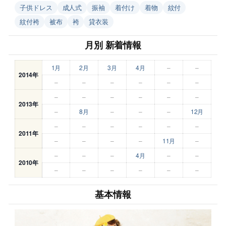
子供ドレス
成人式
振袖
着付け
着物
紋付
紋付袴
被布
袴
貸衣装
月別 新着情報
1月
2月
3月
4月
–
–
2014年
–
–
–
–
–
–
–
–
–
–
–
–
2013年
–
8月
–
–
–
12月
–
–
–
–
–
–
2011年
–
–
–
–
11月
–
–
–
–
4月
–
–
2010年
–
–
–
–
–
–
基本情報