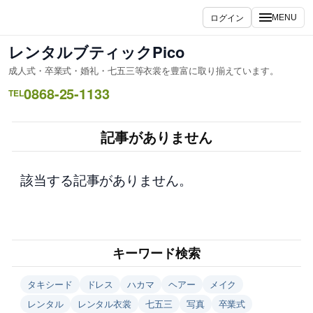
内
ログイン
MENU
容
を
レンタルブティックPico
ス
成人式・卒業式・婚礼・七五三等衣裳を豊富に取り揃えています。
キ
0868-25-1133
ッ
TEL
プ
記事がありません
該当する記事がありません。
キーワード検索
タキシード
ドレス
ハカマ
ヘアー
メイク
レンタル
レンタル衣裳
七五三
写真
卒業式