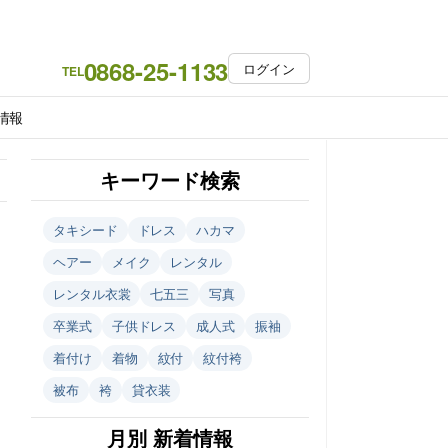
0868-25-1133
ログイン
TEL
情報
キーワード検索
タキシード
ドレス
ハカマ
ヘアー
メイク
レンタル
レンタル衣裳
七五三
写真
卒業式
子供ドレス
成人式
振袖
着付け
着物
紋付
紋付袴
被布
袴
貸衣装
月別 新着情報