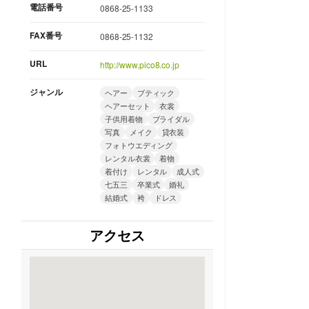
電話番号
0868-25-1133
FAX番号
0868-25-1132
URL
http://www.pico8.co.jp
ジャンル
ヘアー
ブティック
ヘアーセット
衣裳
子供用着物
ブライダル
写真
メイク
貸衣装
フォトウエディング
レンタル衣裳
着物
着付け
レンタル
成人式
七五三
卒業式
婚礼
結婚式
袴
ドレス
アクセス