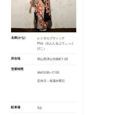
名称(かな)
レンタルブティック
Pico（れんたるぶてぃっく
ぴこ）
所在地
岡山県津山市南町1-20
営業時間
AM10:00~17:00
定休日：毎週水曜日
駐車場
3台