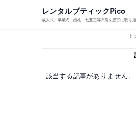
内
レンタルブティックPico
容
成人式・卒業式・婚礼・七五三等衣裳を豊富に取り揃
を
ス
ト
キ
ッ
プ
該当する記事がありません。