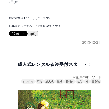
3日(金)
通常営業は1月4日(土)からです。
新年もどうぞよろしくお願い致します！
印刷
2013-12-21
成人式レンタル衣裳受付スタート！
この記事のキーワード
レンタル
写真
成人式
振袖
着付け
紋付
袴
貸衣装