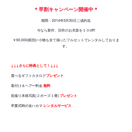
＊早割キャンペーン開催中＊
期間：2014年5月30日ご成約迄
今なら新作、旧作のお衣裳を１０off!!
￥90,000(税別)~小物も全て揃ったフルセットでレンタルしておりま
す。
↓↓↓さらに特典として！↓↓↓
選べるギフトカタログ
プレゼント
着付け＆ヘアー料金
無料
前撮り本格写真(２ポーズ１冊)
プレゼント
卒業式時の女ハカマ
レンタルサービス