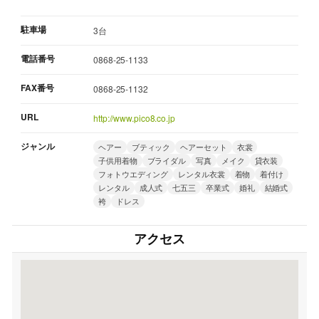
駐車場
3台
電話番号
0868-25-1133
FAX番号
0868-25-1132
URL
http://www.pico8.co.jp
ジャンル
ヘアー
ブティック
ヘアーセット
衣裳
子供用着物
ブライダル
写真
メイク
貸衣装
フォトウエディング
レンタル衣裳
着物
着付け
レンタル
成人式
七五三
卒業式
婚礼
結婚式
袴
ドレス
アクセス