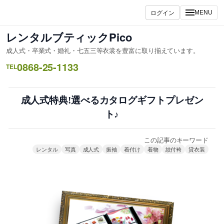
内
ログイン
MENU
容
を
レンタルブティックPico
ス
成人式・卒業式・婚礼・七五三等衣裳を豊富に取り揃えています。
キ
0868-25-1133
ッ
TEL
プ
成人式特典!選べるカタログギフトプレゼン
ト♪
この記事のキーワード
レンタル
写真
成人式
振袖
着付け
着物
紋付袴
貸衣装