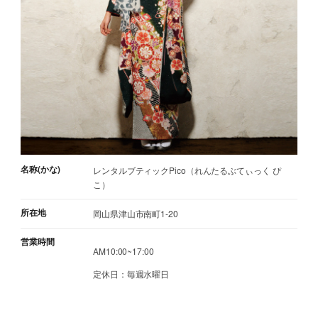
名称(かな)
レンタルブティックPico（れんたるぶてぃっく ぴ
こ）
所在地
岡山県津山市南町1-20
営業時間
AM10:00~17:00
定休日：毎週水曜日