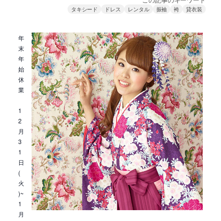
タキシード
ドレス
レンタル
振袖
袴
貸衣装
年
末
年
始
休
業
1
2
月
3
1
日
(
火
)~
1
月