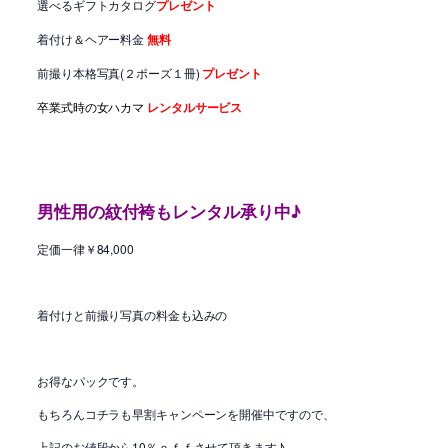
選べるギフトカタログ
プレゼント
着付け＆ヘアー料金
無料
前撮り本格写真(２ポーズ１冊)
プレゼント
卒業式時の女ハカマ
レンタルサービス
男性用の紋付袴もレンタル承り中♪
定価一律￥84,000
着付けと前撮り写真の料金も込みの
お得なパックです。
もちろんコチラも早割キャンペーンを開催中ですので、
上記のお値段から10％ｏｆｆさせて頂きます♪