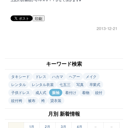
印刷
2013-12-21
キーワード検索
タキシード
ドレス
ハカマ
ヘアー
メイク
レンタル
レンタル衣裳
七五三
写真
卒業式
子供ドレス
成人式
振袖
着付け
着物
紋付
紋付袴
被布
袴
貸衣装
月別 新着情報
1月
2月
3月
4月
–
–