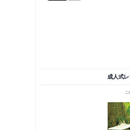
成人式レ
こ