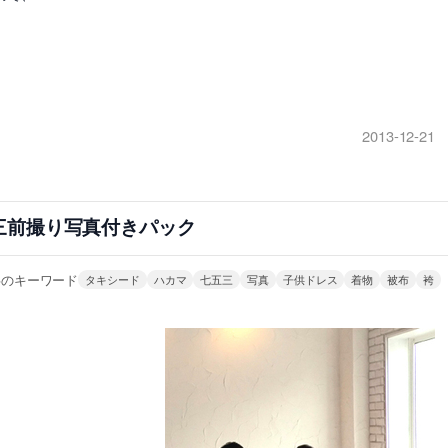
2013-12-21
三前撮り写真付きパック
事のキーワード
タキシード
ハカマ
七五三
写真
子供ドレス
着物
被布
袴