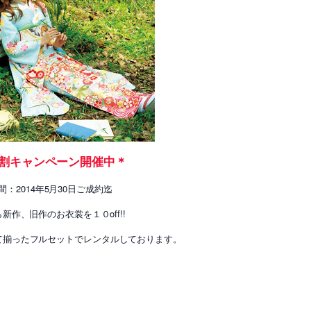
割キャンペーン開催中＊
間：2014年5月30日ご成約迄
新作、旧作のお衣裳を１０off!!
も全て揃ったフルセットでレンタルしております。