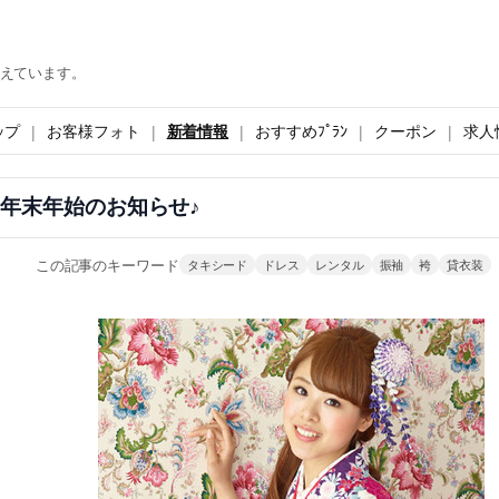
えています。
ップ
お客様フォト
新着情報
おすすめﾌﾟﾗﾝ
クーポン
求人
co年末年始のお知らせ♪
この記事のキーワード
タキシード
ドレス
レンタル
振袖
袴
貸衣装