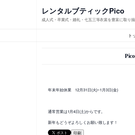
内
レンタルブティックPico
容
成人式・卒業式・婚礼・七五三等衣裳を豊富に取り揃
を
ス
ト
キ
ッ
Pi
プ
年末年始休業 12月31日(火)~1月3日(金)
通常営業は1月4日(土)からです。
新年もどうぞよろしくお願い致します！
印刷