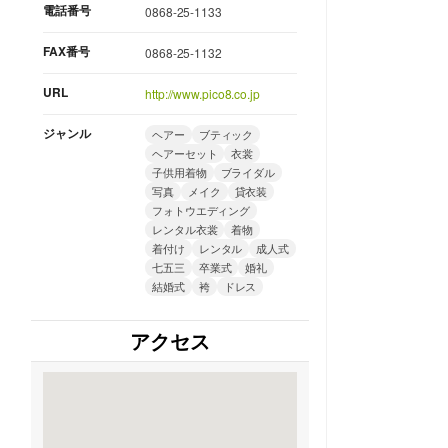
電話番号
0868-25-1133
FAX番号
0868-25-1132
URL
http://www.pico8.co.jp
ジャンル
ヘアー
ブティック
ヘアーセット
衣裳
子供用着物
ブライダル
写真
メイク
貸衣装
フォトウエディング
レンタル衣裳
着物
着付け
レンタル
成人式
七五三
卒業式
婚礼
結婚式
袴
ドレス
アクセス