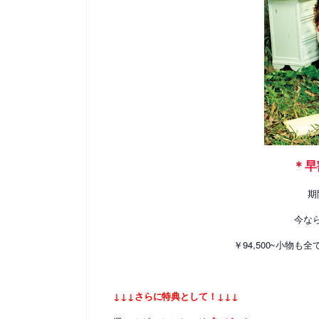
＊早
期
今なら
￥94,500~小物
↓↓↓さらに特典として！↓↓↓