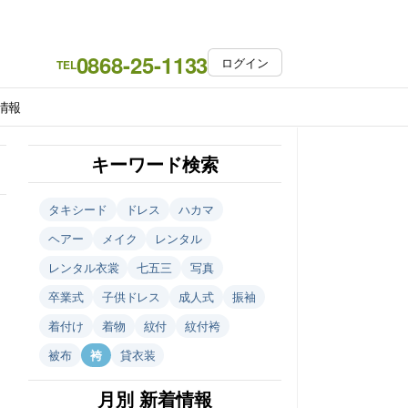
0868-25-1133
ログイン
TEL
情報
キーワード検索
タキシード
ドレス
ハカマ
ヘアー
メイク
レンタル
レンタル衣裳
七五三
写真
卒業式
子供ドレス
成人式
振袖
着付け
着物
紋付
紋付袴
被布
袴
貸衣装
月別 新着情報