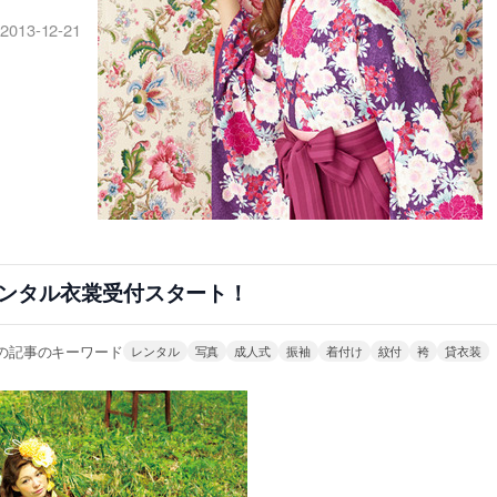
2013-12-21
ンタル衣裳受付スタート！
の記事のキーワード
レンタル
写真
成人式
振袖
着付け
紋付
袴
貸衣装