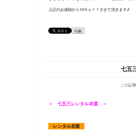
上記のお値段から10％ｏｆｆさせて頂きます♪
印刷
七五
この記
～ 七五三レンタル衣裳 ～
レンタル衣裳