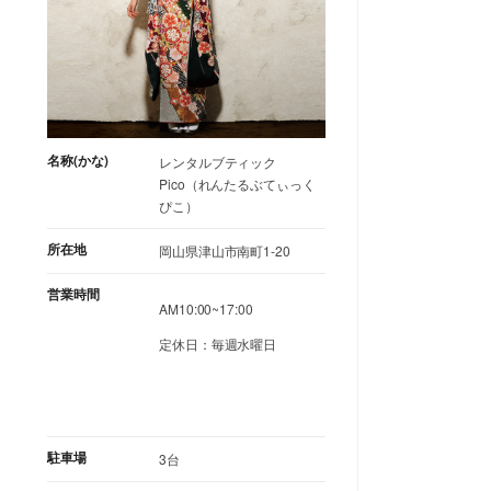
名称(かな)
レンタルブティック
Pico（れんたるぶてぃっく
ぴこ）
所在地
岡山県津山市南町1-20
営業時間
AM10:00~17:00
定休日：毎週水曜日
駐車場
3台