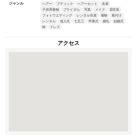
ジャンル
ヘアー
ブティック
ヘアーセット
衣裳
子供用着物
ブライダル
写真
メイク
貸衣装
フォトウエディング
レンタル衣裳
着物
着付け
レンタル
成人式
七五三
卒業式
婚礼
結婚式
袴
ドレス
アクセス