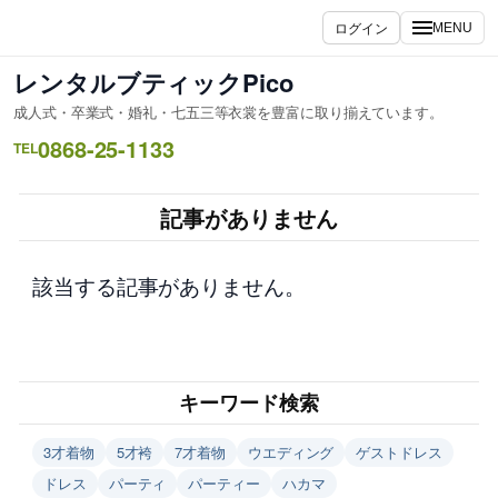
内
ログイン
MENU
容
を
レンタルブティックPico
ス
成人式・卒業式・婚礼・七五三等衣裳を豊富に取り揃えています。
キ
0868-25-1133
ッ
TEL
プ
記事がありません
該当する記事がありません。
キーワード検索
3才着物
5才袴
7才着物
ウエディング
ゲストドレス
ドレス
パーティ
パーティー
ハカマ