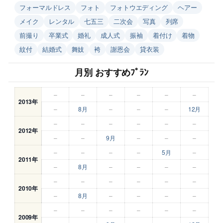
フォーマルドレス
フォト
フォトウエディング
ヘアー
メイク
レンタル
七五三
二次会
写真
列席
前撮り
卒業式
婚礼
成人式
振袖
着付け
着物
紋付
結婚式
舞妓
袴
謝恩会
貸衣装
月別 おすすめﾌﾟﾗﾝ
–
–
–
–
–
–
2013年
–
8月
–
–
–
12月
–
–
–
–
–
–
2012年
–
–
9月
–
–
–
–
–
–
–
5月
–
2011年
–
8月
–
–
–
–
–
–
–
–
–
–
2010年
–
8月
–
–
–
–
–
–
–
–
–
–
2009年