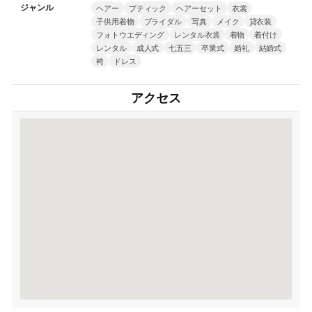
ジャンル
ヘアー
ブティック
ヘアーセット
衣裳
子供用着物
ブライダル
写真
メイク
貸衣装
フォトウエディング
レンタル衣裳
着物
着付け
レンタル
成人式
七五三
卒業式
婚礼
結婚式
袴
ドレス
アクセス