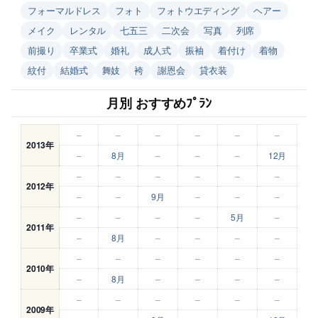
フォーマルドレス
フォト
フォトウエディング
ヘアー
メイク
レンタル
七五三
二次会
写真
列席
前撮り
卒業式
婚礼
成人式
振袖
着付け
着物
紋付
結婚式
舞妓
袴
謝恩会
貸衣装
月別 おすすめﾌﾟﾗﾝ
–
–
–
–
–
–
2013年
–
8月
–
–
–
12月
–
–
–
–
–
–
2012年
–
–
9月
–
–
–
–
–
–
–
5月
–
2011年
–
8月
–
–
–
–
–
–
–
–
–
–
2010年
–
8月
–
–
–
–
–
–
–
–
–
–
2009年