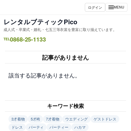
内
ログイン
MENU
容
を
レンタルブティックPico
ス
成人式・卒業式・婚礼・七五三等衣裳を豊富に取り揃えています。
キ
0868-25-1133
ッ
TEL
プ
記事がありません
該当する記事がありません。
キーワード検索
3才着物
5才袴
7才着物
ウエディング
ゲストドレス
ドレス
パーティ
パーティー
ハカマ