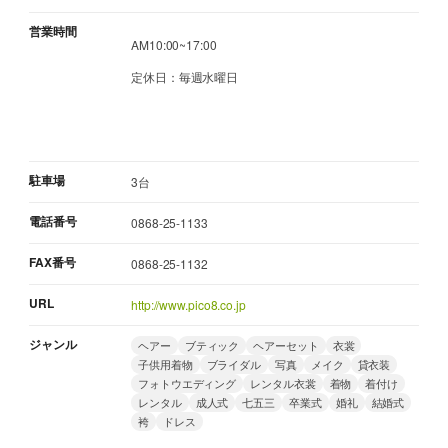
営業時間
AM10:00~17:00
定休日：毎週水曜日
駐車場
3台
電話番号
0868-25-1133
FAX番号
0868-25-1132
URL
http://www.pico8.co.jp
ジャンル
ヘアー
ブティック
ヘアーセット
衣裳
子供用着物
ブライダル
写真
メイク
貸衣装
フォトウエディング
レンタル衣裳
着物
着付け
レンタル
成人式
七五三
卒業式
婚礼
結婚式
袴
ドレス