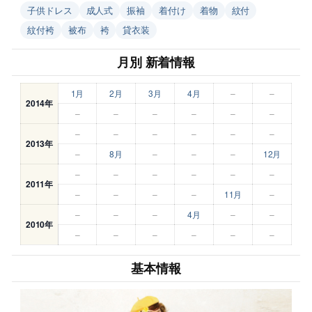
子供ドレス
成人式
振袖
着付け
着物
紋付
紋付袴
被布
袴
貸衣装
月別 新着情報
1月
2月
3月
4月
–
–
2014年
–
–
–
–
–
–
–
–
–
–
–
–
2013年
–
8月
–
–
–
12月
–
–
–
–
–
–
2011年
–
–
–
–
11月
–
–
–
–
4月
–
–
2010年
–
–
–
–
–
–
基本情報