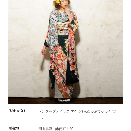
名称(かな)
レンタルブティックPico（れんたるぶてぃっく ぴ
こ）
所在地
岡山県津山市南町1-20