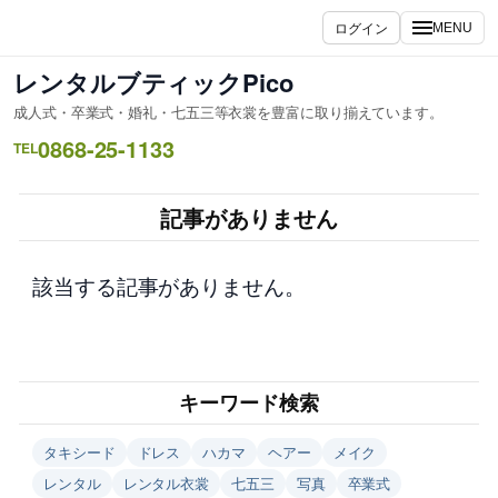
内
ログイン
MENU
容
を
レンタルブティックPico
ス
成人式・卒業式・婚礼・七五三等衣裳を豊富に取り揃えています。
キ
0868-25-1133
ッ
TEL
プ
記事がありません
該当する記事がありません。
キーワード検索
タキシード
ドレス
ハカマ
ヘアー
メイク
レンタル
レンタル衣裳
七五三
写真
卒業式