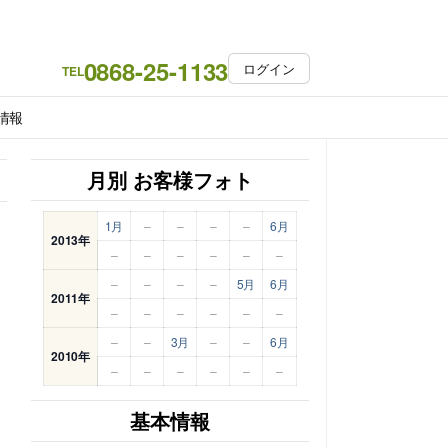
0868-25-1133
ログイン
TEL
情報
月別 お客様フォト
1月
–
–
–
–
6月
2013年
–
–
–
–
–
–
–
–
–
–
5月
6月
2011年
–
–
–
–
–
–
–
–
3月
–
–
6月
2010年
–
–
–
–
–
–
基本情報