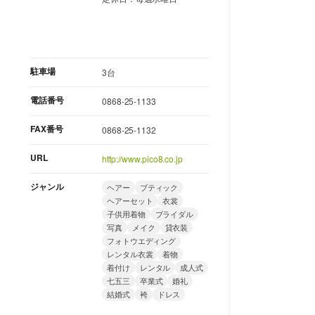
駐車場
3台
電話番号
0868-25-1133
FAX番号
0868-25-1132
URL
http://www.pico8.co.jp
ジャンル
ヘアー
ブティック
ヘアーセット
衣裳
子供用着物
ブライダル
写真
メイク
貸衣装
フォトウエディング
レンタル衣裳
着物
着付け
レンタル
成人式
七五三
卒業式
婚礼
結婚式
袴
ドレス