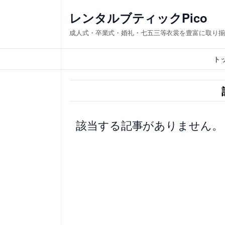
内
レンタルブティックPico
容
成人式・卒業式・婚礼・七五三等衣裳を豊富に取り揃
を
ス
ト
キ
ッ
プ
該当する記事がありません。