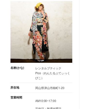
名称(かな)
レンタルブティック
Pico（れんたるぶてぃっく
ぴこ）
所在地
岡山県津山市南町1-20
営業時間
AM10:00~17:00
定休日：毎週水曜日