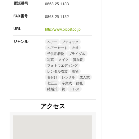
電話番号
0868-25-1133
FAX番号
0868-25-1132
URL
http://www.pico8.co.jp
ジャンル
ヘアー
ブティック
ヘアーセット
衣裳
子供用着物
ブライダル
写真
メイク
貸衣装
フォトウエディング
レンタル衣裳
着物
着付け
レンタル
成人式
七五三
卒業式
婚礼
結婚式
袴
ドレス
アクセス