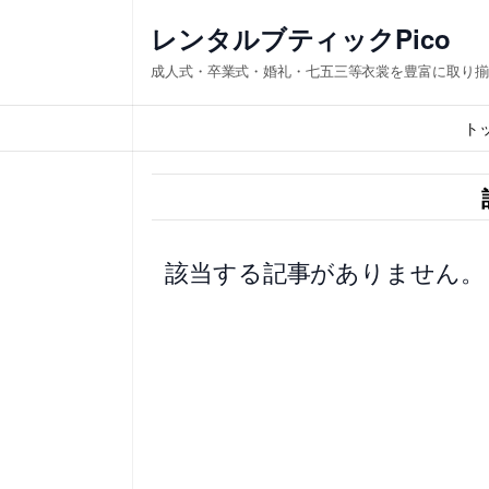
内
レンタルブティックPico
容
成人式・卒業式・婚礼・七五三等衣裳を豊富に取り揃
を
ス
ト
キ
ッ
プ
該当する記事がありません。