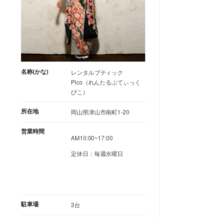
名称(かな)
レンタルブティック
Pico（れんたるぶてぃっく
ぴこ）
所在地
岡山県津山市南町1-20
営業時間
AM10:00~17:00
定休日：毎週水曜日
駐車場
3台