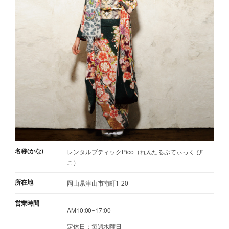
名称(かな)
レンタルブティックPico（れんたるぶてぃっく ぴ
こ）
所在地
岡山県津山市南町1-20
営業時間
AM10:00~17:00
定休日：毎週水曜日