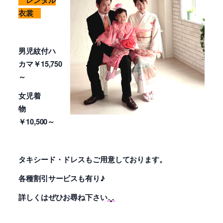
レンタル
衣裳
男児紋付ハ
カマ￥15,750
～
女児着
物
￥10,500～
タキシード・ドレスもご用意しております。
各種割引サービスも有り♪
詳しくはぜひお尋ね下さい