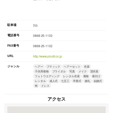
駐車場
3台
電話番号
0868-25-1133
FAX番号
0868-25-1132
URL
http://www.pico8.co.jp
ジャンル
ヘアー
ブティック
ヘアーセット
衣裳
子供用着物
ブライダル
写真
メイク
貸衣装
フォトウエディング
レンタル衣裳
着物
着付け
レンタル
成人式
七五三
卒業式
婚礼
結婚式
袴
ドレス
アクセス