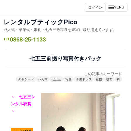
内
ログイン
MENU
容
を
レンタルブティックPico
ス
成人式・卒業式・婚礼・七五三等衣裳を豊富に取り揃えています。
キ
0868-25-1133
ッ
TEL
プ
七五三前撮り写真付きパック
この記事のキーワード
タキシード
ハカマ
七五三
写真
子供ドレス
着物
被布
袴
～ 七五三レ
ンタル衣裳
～