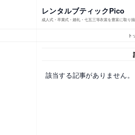
内
レンタルブティックPico
容
成人式・卒業式・婚礼・七五三等衣裳を豊富に取り揃
を
ス
ト
キ
ッ
プ
該当する記事がありません。