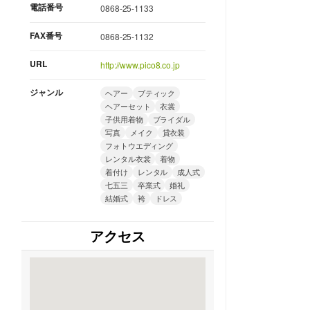
電話番号
0868-25-1133
FAX番号
0868-25-1132
URL
http://www.pico8.co.jp
ジャンル
ヘアー
ブティック
ヘアーセット
衣裳
子供用着物
ブライダル
写真
メイク
貸衣装
フォトウエディング
レンタル衣裳
着物
着付け
レンタル
成人式
七五三
卒業式
婚礼
結婚式
袴
ドレス
アクセス