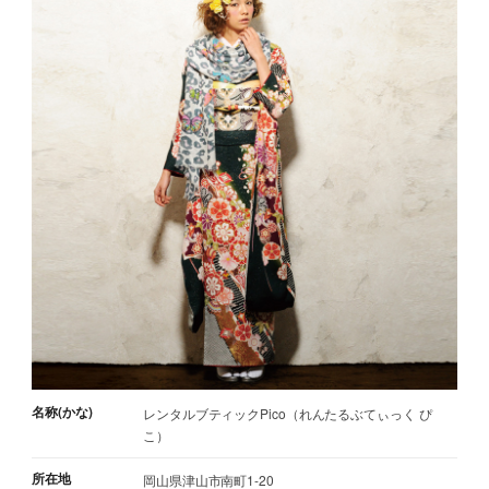
名称(かな)
レンタルブティックPico（れんたるぶてぃっく ぴ
こ）
所在地
岡山県津山市南町1-20