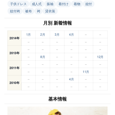
子供ドレス
成人式
振袖
着付け
着物
紋付
紋付袴
被布
袴
貸衣装
月別 新着情報
1月
2月
3月
4月
–
–
2014年
–
–
–
–
–
–
–
–
–
–
–
–
2013年
–
8月
–
–
–
12月
–
–
–
–
–
–
2011年
–
–
–
–
11月
–
–
–
–
4月
–
–
2010年
–
–
–
–
–
–
基本情報