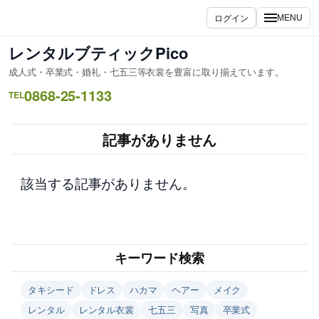
内
ログイン
MENU
容
を
レンタルブティックPico
ス
成人式・卒業式・婚礼・七五三等衣裳を豊富に取り揃えています。
キ
0868-25-1133
ッ
TEL
プ
記事がありません
該当する記事がありません。
キーワード検索
タキシード
ドレス
ハカマ
ヘアー
メイク
レンタル
レンタル衣裳
七五三
写真
卒業式