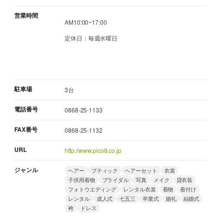
営業時間
AM10:00~17:00
定休日：毎週水曜日
駐車場
3台
電話番号
0868-25-1133
FAX番号
0868-25-1132
URL
http://www.pico8.co.jp
ジャンル
ヘアー
ブティック
ヘアーセット
衣裳
子供用着物
ブライダル
写真
メイク
貸衣装
フォトウエディング
レンタル衣裳
着物
着付け
レンタル
成人式
七五三
卒業式
婚礼
結婚式
袴
ドレス