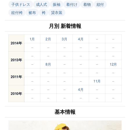
子供ドレス
成人式
振袖
着付け
着物
紋付
紋付袴
被布
袴
貸衣装
月別 新着情報
1月
2月
3月
4月
–
–
2014年
–
–
–
–
–
–
–
–
–
–
–
–
2013年
–
8月
–
–
–
12月
–
–
–
–
–
–
2011年
–
–
–
–
11月
–
–
–
–
4月
–
–
2010年
–
–
–
–
–
–
基本情報