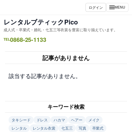
内
ログイン
MENU
容
を
レンタルブティックPico
ス
成人式・卒業式・婚礼・七五三等衣裳を豊富に取り揃えています。
キ
0868-25-1133
ッ
TEL
プ
記事がありません
該当する記事がありません。
キーワード検索
タキシード
ドレス
ハカマ
ヘアー
メイク
レンタル
レンタル衣裳
七五三
写真
卒業式