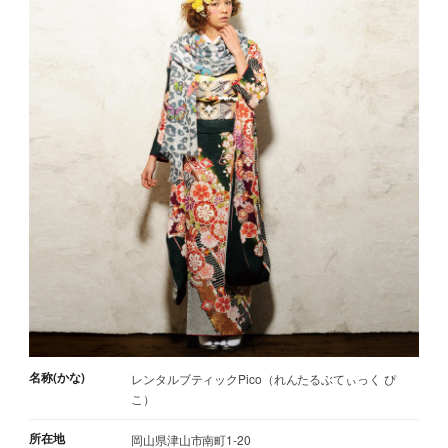
名称(かな)
レンタルブティックPico（れんたるぶてぃっく ぴ
こ）
所在地
岡山県津山市南町1-20