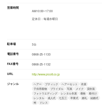
営業時間
AM10:00~17:00
定休日：毎週水曜日
駐車場
3台
電話番号
0868-25-1133
FAX番号
0868-25-1132
URL
http://www.pico8.co.jp
ジャンル
ヘアー
ブティック
ヘアーセット
衣裳
子供用着物
ブライダル
写真
メイク
貸衣装
フォトウエディング
レンタル衣裳
着物
着付け
レンタル
成人式
七五三
卒業式
婚礼
結婚式
袴
ドレス