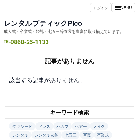
内
ログイン
MENU
容
を
レンタルブティックPico
ス
成人式・卒業式・婚礼・七五三等衣裳を豊富に取り揃えています。
キ
0868-25-1133
ッ
TEL
プ
記事がありません
該当する記事がありません。
キーワード検索
タキシード
ドレス
ハカマ
ヘアー
メイク
レンタル
レンタル衣裳
七五三
写真
卒業式