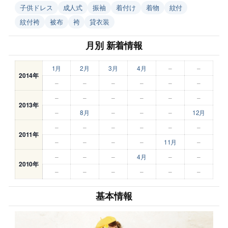
子供ドレス
成人式
振袖
着付け
着物
紋付
紋付袴
被布
袴
貸衣装
月別 新着情報
1月
2月
3月
4月
–
–
2014年
–
–
–
–
–
–
–
–
–
–
–
–
2013年
–
8月
–
–
–
12月
–
–
–
–
–
–
2011年
–
–
–
–
11月
–
–
–
–
4月
–
–
2010年
–
–
–
–
–
–
基本情報