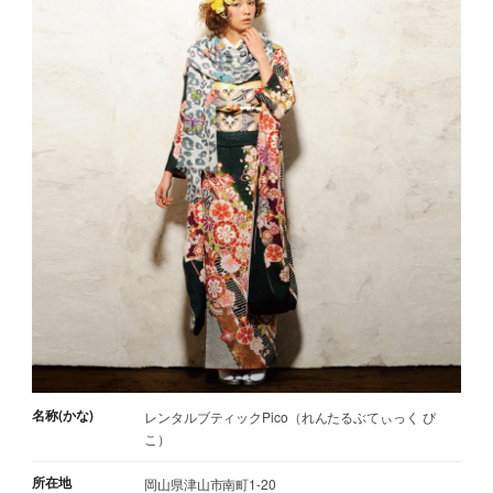
名称(かな)
レンタルブティックPico（れんたるぶてぃっく ぴ
こ）
所在地
岡山県津山市南町1-20