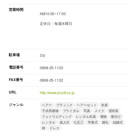
営業時間
AM10:00~17:00
定休日：毎週水曜日
駐車場
3台
電話番号
0868-25-1133
FAX番号
0868-25-1132
URL
http://www.pico8.co.jp
ジャンル
ヘアー
ブティック
ヘアーセット
衣裳
子供用着物
ブライダル
写真
メイク
貸衣装
フォトウエディング
レンタル衣裳
着物
着付け
レンタル
成人式
七五三
卒業式
婚礼
結婚式
袴
ドレス