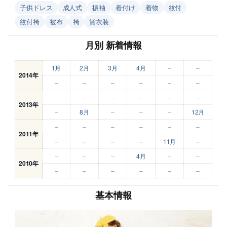
子供ドレス
成人式
振袖
着付け
着物
紋付
紋付袴
被布
袴
貸衣装
月別 新着情報
1月
2月
3月
4月
–
–
2014年
–
–
–
–
–
–
–
–
–
–
–
–
2013年
–
8月
–
–
–
12月
–
–
–
–
–
–
2011年
–
–
–
–
11月
–
–
–
–
4月
–
–
2010年
–
–
–
–
–
–
基本情報