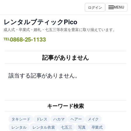
内
ログイン
MENU
容
を
レンタルブティックPico
ス
成人式・卒業式・婚礼・七五三等衣裳を豊富に取り揃えています。
キ
0868-25-1133
ッ
TEL
プ
記事がありません
該当する記事がありません。
キーワード検索
タキシード
ドレス
ハカマ
ヘアー
メイク
レンタル
レンタル衣裳
七五三
写真
卒業式