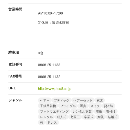
営業時間
AM10:00~17:00
定休日：毎週水曜日
駐車場
3台
電話番号
0868-25-1133
FAX番号
0868-25-1132
URL
http://www.pico8.co.jp
ジャンル
ヘアー
ブティック
ヘアーセット
衣裳
子供用着物
ブライダル
写真
メイク
貸衣装
フォトウエディング
レンタル衣裳
着物
着付け
レンタル
成人式
七五三
卒業式
婚礼
結婚式
袴
ドレス