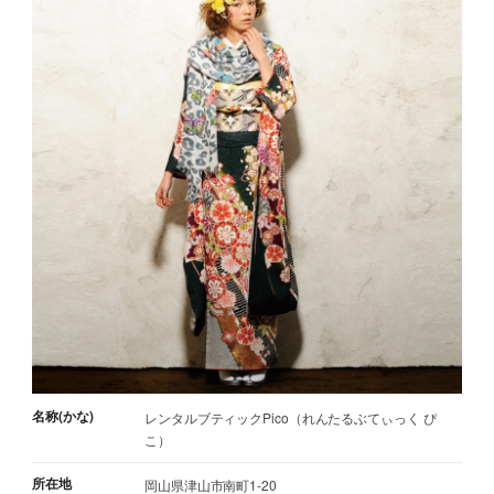
名称(かな)
レンタルブティックPico（れんたるぶてぃっく ぴ
こ）
所在地
岡山県津山市南町1-20